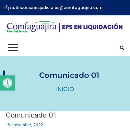
Ir
notificacionesjudiciales@comfaguajira.com
al
contenido
Comunicado 01
Abrir barra de herramientas
INICIO
Comunicado 01
16 noviembre, 2022