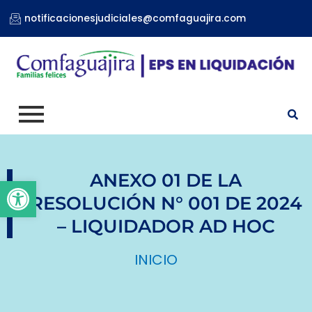
Ir
notificacionesjudiciales@comfaguajira.com
al
contenido
ANEXO 01 DE LA
Abrir barra de herramientas
RESOLUCIÓN N° 001 DE 2024
– LIQUIDADOR AD HOC
INICIO